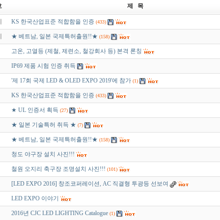
호
제 목
지
KS 한국산업표준 적합함을 인증
(433)
지
★ 베트남, 일본 국제특허출원!!★
(158)
고온, 고열등 (제철, 제련소, 철강회사 등) 본격 론칭
IP69 제품 시험 인증 취득
'제 17회 국제 LED & OLED EXPO 2019'에 참가
(1)
KS 한국산업표준 적합함을 인증
(433)
★ UL 인증서 획득
(27)
★ 일본 기술특허 취득 ★
(7)
★ 베트남, 일본 국제특허출원!!★
(158)
청도 야구장 설치 사진!!!
철원 오지리 축구장 조명설치 사진!!!
(101)
[LED EXPO 2016] 창조코퍼레이션, AC 직결형 투광등 선보여
LED EXPO 이야기
2016년 CJC LED LIGHTING Catalogue
(1)