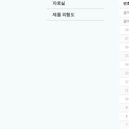
자료실
번
공
제품 외형도
공
18
17
16
15
14
13
12
11
10
9
8
7